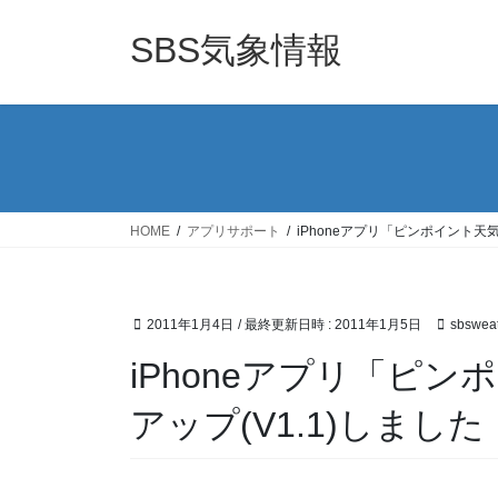
コ
ナ
ン
ビ
SBS気象情報
テ
ゲ
ン
ー
ツ
シ
へ
ョ
ス
ン
キ
に
ッ
移
HOME
アプリサポート
iPhoneアプリ「ピンポイント天
プ
動
2011年1月4日
/ 最終更新日時 :
2011年1月5日
sbswea
iPhoneアプリ「ピ
アップ(V1.1)しました